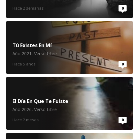
Hace 2 semanas
0
Tú Existes En Mí
Año 2021
,
Verso Libre
Hace 5 años
0
El Día En Que Te Fuiste
Año 2026
,
Verso Libre
Hace 2 meses
0