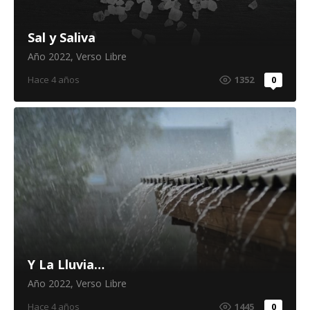
Sal y Saliva
Año 2022
,
Verso Libre
Hace 4 años
1352
0
Y La Lluvia…
Año 2022
,
Verso Libre
Hace 4 años
1445
0