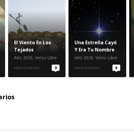
El Viento En Los
Una Estrella Cayó
Tejados
Y Era Tu Nombre
Año 2026
,
Verso Libre
Año 2026
,
Verso Libre
Hace 6 meses
0
Hace 6 meses
0
rios