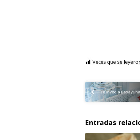
Veces que se leyero
Te Invito a Besayuna
Entradas relac