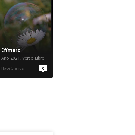
Efímero
Año 2021
,
Verso Libre
Hace 5 años
0