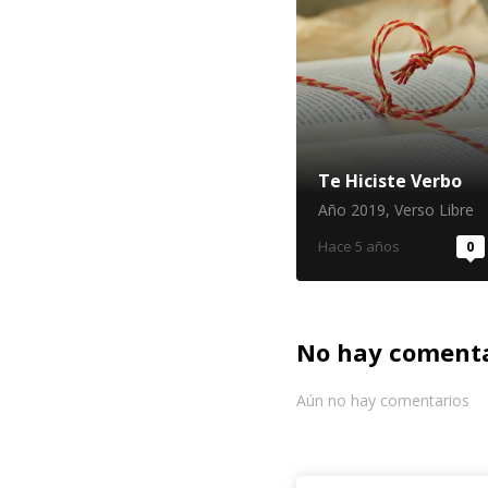
Te Hiciste Verbo
Año 2019
,
Verso Libre
Hace 5 años
0
No hay comenta
Aún no hay comentarios