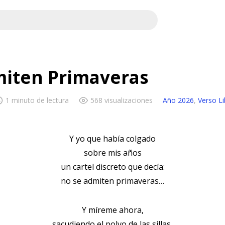
miten Primaveras
1 minuto de lectura
568 visualizaciones
Año 2026
,
Verso Li
Y yo que había colgado
sobre mis años
un cartel discreto que decía:
no se admiten primaveras…
Y míreme ahora,
sacudiendo el polvo de las sillas,