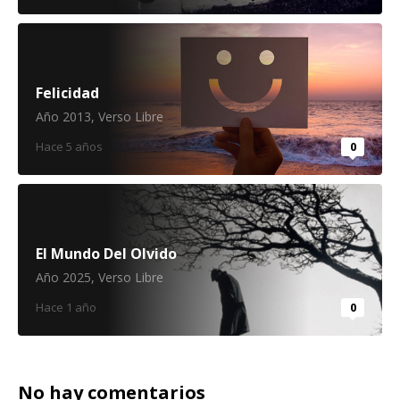
Felicidad
Año 2013
,
Verso Libre
Hace 5 años
0
El Mundo Del Olvido
Año 2025
,
Verso Libre
Hace 1 año
0
No hay comentarios