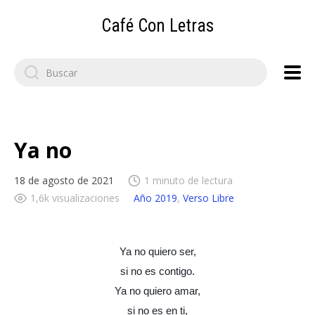
Café Con Letras
Search
for:
Ya no
18 de agosto de 2021
1 minuto de lectura
1,6k visualizaciones
Año 2019
,
Verso Libre
Ya no quiero ser,
si no es contigo.
Ya no quiero amar,
si no es en ti,