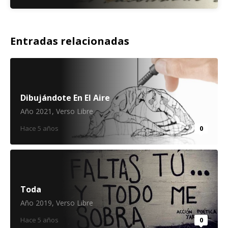
Entradas relacionadas
Dibujándote En El Aire
Año 2021
,
Verso Libre
Hace 5 años
0
Toda
Año 2019
,
Verso Libre
Hace 5 años
0