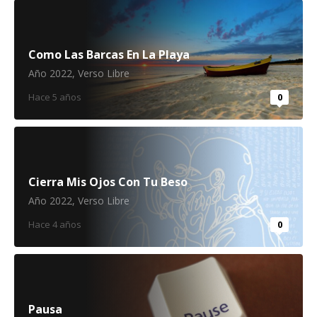
Como Las Barcas En La Playa
Año 2022
,
Verso Libre
Hace 5 años
0
Cierra Mis Ojos Con Tu Beso
Año 2022
,
Verso Libre
Hace 4 años
0
Pausa