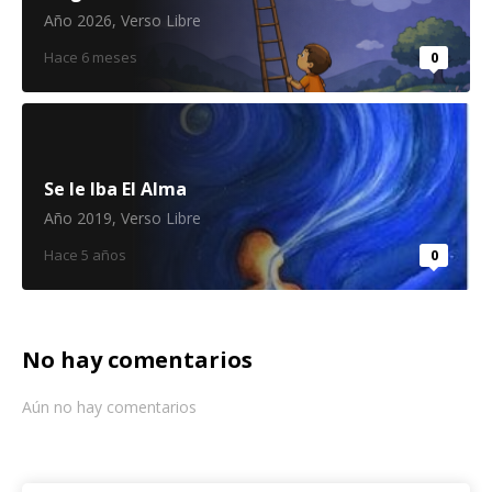
Año 2026
,
Verso Libre
Hace 6 meses
0
Se le Iba El Alma
Año 2019
,
Verso Libre
Hace 5 años
0
No hay comentarios
Aún no hay comentarios