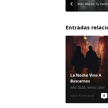
Más Allá De Tu Vent
Entradas relac
La Noche Vino A
Buscarnos
Año 2026
,
Verso Libre
Hace 4 semanas
0