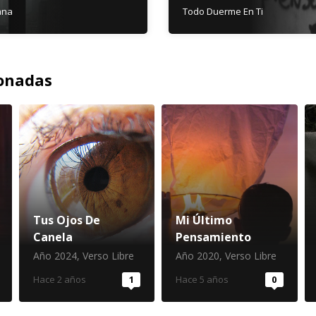
ana
Todo Duerme En Ti
ionadas
Tus Ojos De
Mi Último
Canela
Pensamiento
Año 2024
,
Verso Libre
Año 2020
,
Verso Libre
Hace 2 años
1
Hace 5 años
0