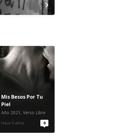
Mis Besos Por Tu
Piel
Año 2021
,
Verso Libre
Hace 5 años
0