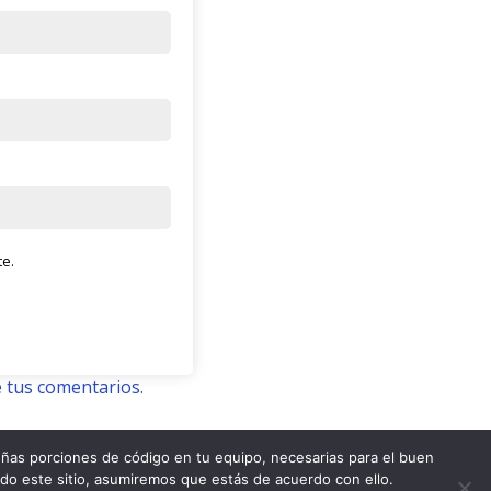
te.
 tus comentarios.
ñas porciones de código en tu equipo, necesarias para el buen
Cafe Con Letras (c)
ndo este sitio, asumiremos que estás de acuerdo con ello.