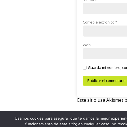
Correo electrónico
*
Web
Guarda mi nombre, cor
Este sitio usa Akismet 
Usamos cookies para asegurar que te damos la mejor experienc
© 2026 Café Con Letras
funcionamiento de este sitio; en cualquier caso, no reco