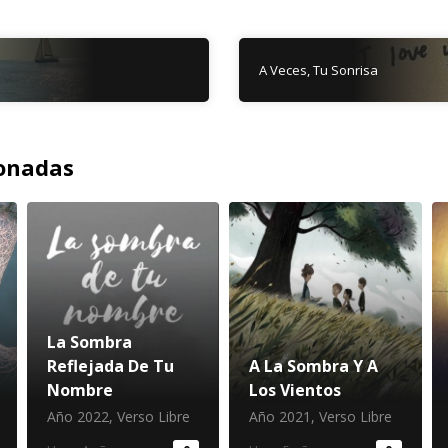
A Veces, Tu Sonrisa
ionadas
La Sombra
Reflejada De Tu
A La Sombra Y A
Nombre
Los Vientos
Año 2022
,
Verso Libre
Año 2021
,
Verso Libre