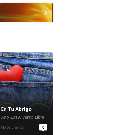
En Tu Abrigo
Año 2019
,
Verso Libre
Hace 5 años
0