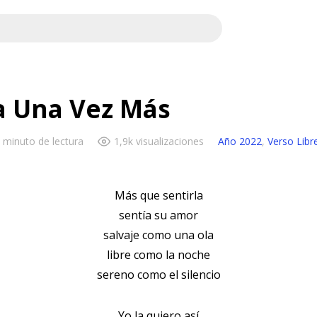
a Una Vez Más
 minuto de lectura
1,9k visualizaciones
Año 2022
,
Verso Libr
Más que sentirla
sentía su amor
salvaje como una ola
libre como la noche
sereno como el silencio
Yo la quiero así