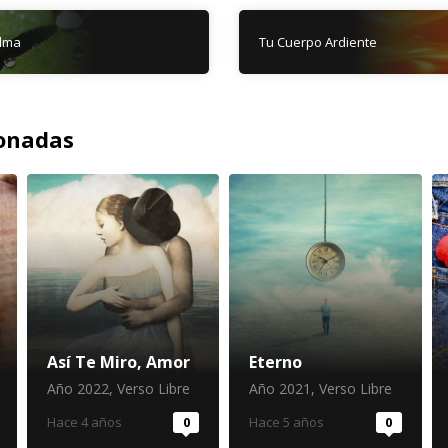
Alma
Tu Cuerpo Ardiente
ionadas
Así Te Miro, Amor
Eterno
Año 2022
,
Verso Libre
Año 2021
,
Verso Libre
Hace 4 años
0
Hace 5 años
0