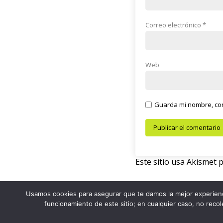
Correo electrónico
*
Web
Guarda mi nombre, cor
Este sitio usa Akismet 
Usamos cookies para asegurar que te damos la mejor experienc
© 2026 Café Con Letras
funcionamiento de este sitio; en cualquier caso, no reco