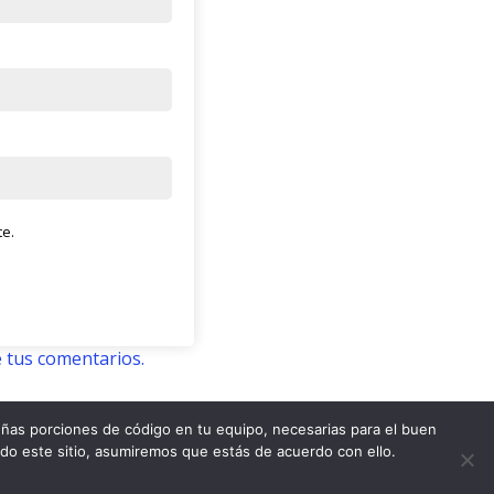
te.
 tus comentarios.
ñas porciones de código en tu equipo, necesarias para el buen
Cafe Con Letras (c)
ndo este sitio, asumiremos que estás de acuerdo con ello.