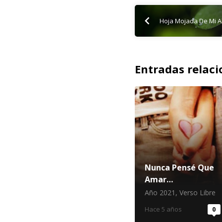
Hoja Mojada De Mi 
Entradas relac
Nunca Pensé Que
Amar…
Año 2021
,
Verso Libre
Hace 5 años
0