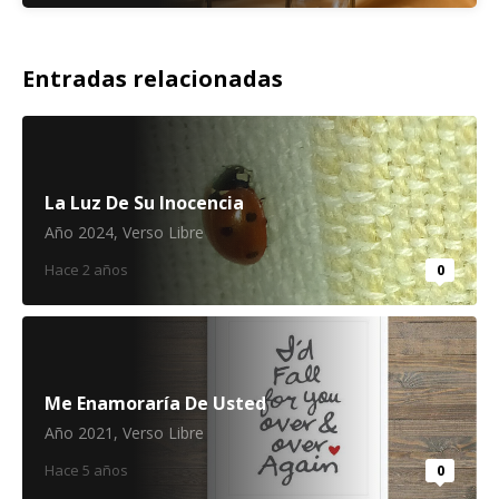
Entradas relacionadas
La Luz De Su Inocencia
Año 2024
,
Verso Libre
Hace 2 años
0
Me Enamoraría De Usted
Año 2021
,
Verso Libre
Hace 5 años
0