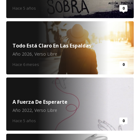
Hace 5 años
0
Todo Está Claro En Las Espaldas
Año 2026
,
Verso Libre
Hace 6 meses
0
A Fuerza De Esperarte
Año 2022
,
Verso Libre
Hace 5 años
0