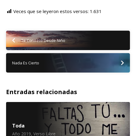
Veces que se leyeron estos versos:
1.631
Te Conozco Desde Niño
Nada Es Cierto
Entradas relacionadas
Toda
Año 2019
,
Verso Libre