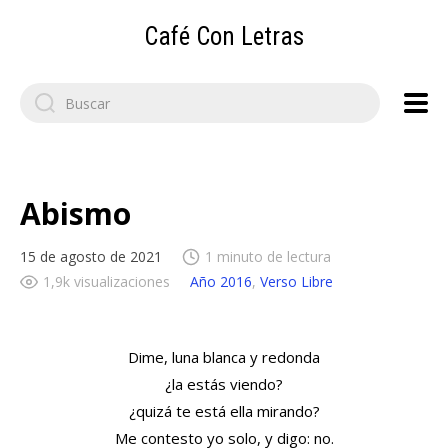
Café Con Letras
Search
for:
Abismo
15 de agosto de 2021
1 minuto de lectura
1,9k visualizaciones
Año 2016
,
Verso Libre
Dime, luna blanca y redonda
¿la estás viendo?
¿quizá te está ella mirando?
Me contesto yo solo, y digo: no.