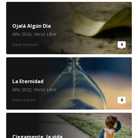
Ojalá Algún Día
Año 2026
,
Verso Libre
Hace 6 meses
0
La Eternidad
Año 2022
,
Verso Libre
Hace 4 años
0
Ciegamente, la vida