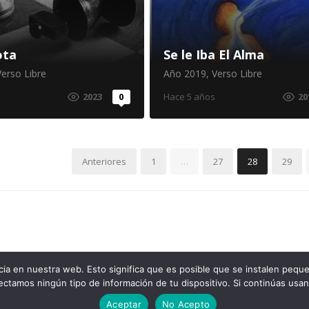
ota
Se le Iba El Alma
Verso Libre
Año 2019
,
Verso Libre
2023
0
Hace 5 años
20
ón
Anteriores
1
…
27
28
29
ia en nuestra web. Esto significa que es posible que se instalen peque
lectamos ningún tipo de información de tu dispositivo. Si continúas usa
Ir arriba
Aceptar
No Acepto