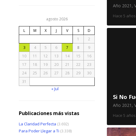
Año 2021
,
Hace 5 años
agosto 2026
L
M
X
J
V
S
D
1
2
3
4
5
6
7
8
9
10
11
12
13
14
15
16
17
18
19
20
21
22
23
24
25
26
27
28
29
30
31
« Jul
Si No Fu
Año 2021
,
Publicaciones más vistas
Hace 5 años
La Claridad Perfecta
(3.692)
Para Poder Llegar a Ti
(3.338)