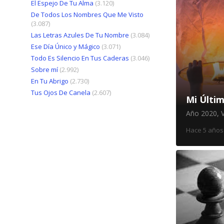
El Espejo De Tu Alma
(3.120)
De Todos Los Nombres Que Me Visto
(3.087)
Las Letras Azules De Tu Nombre
(3.084)
Ese Día Único y Mágico
(3.071)
Todo Es Silencio En Tus Caderas
(3.046)
Sobre mí
(2.992)
En Tu Abrigo
(2.730)
Tus Ojos De Canela
(2.607)
Mi Últi
Año 2020
,
Hace 5 años