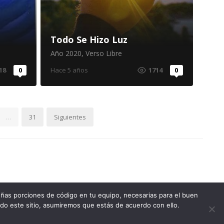
Todo Se Hizo Luz
Año 2020
,
Verso Libre
18
0
Hace 5 años
1714
0
…
31
Siguientes
ñas porciones de código en tu equipo, necesarias para el buen
Cafe Con Letras (c)
ndo este sitio, asumiremos que estás de acuerdo con ello.