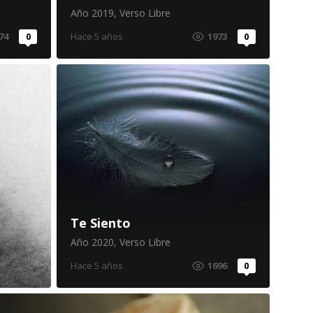
Año 2019
,
Verso Libre
74
0
Hace 5 años
1973
0
Te Siento
Año 2020
,
Verso Libre
Hace 5 años
1696
0