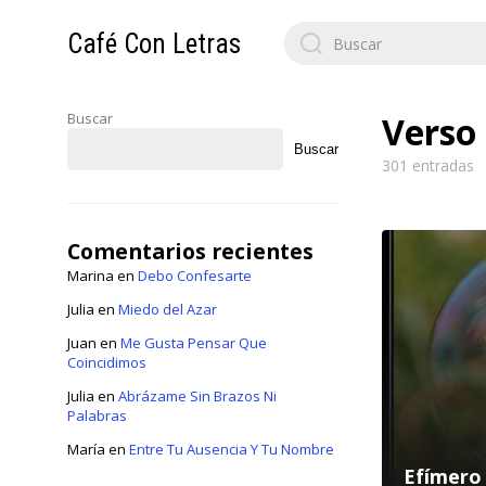
Search
Café Con Letras
for:
Buscar
Verso 
Buscar
301 entradas
Comentarios recientes
Marina
en
Debo Confesarte
Julia
en
Miedo del Azar
Juan
en
Me Gusta Pensar Que
Coincidimos
Julia
en
Abrázame Sin Brazos Ni
Palabras
María
en
Entre Tu Ausencia Y Tu Nombre
Efímero