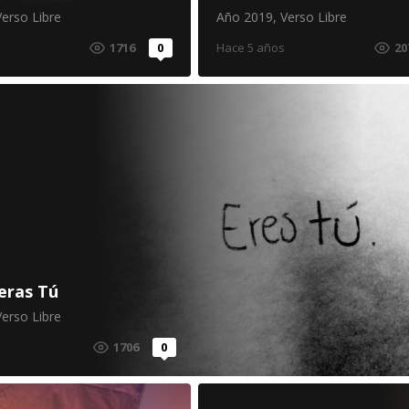
Verso Libre
Año 2019
,
Verso Libre
1716
0
Hace 5 años
20
eras Tú
Verso Libre
1706
0