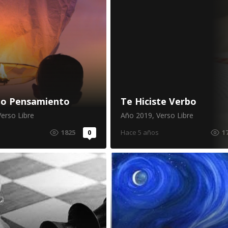
mo Pensamiento
Te Hiciste Verbo
Verso Libre
Año 2019
,
Verso Libre
1825
0
Hace 5 años
1