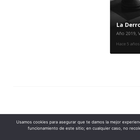
La Derr
Año 2019
,
Hace 5 años
Paginaci
de
entradas
Usamos cookies para asegurar que te damos la mejor experienc
© 2026 Café Con Letras
funcionamiento de este sitio; en cualquier caso, no reco