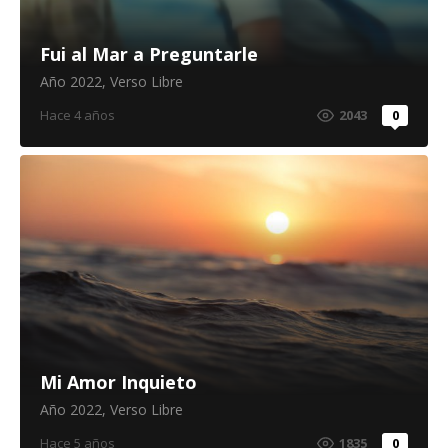
Fui al Mar a Preguntarle
Año 2022
,
Verso Libre
Hace 4 años
2043
0
Mi Amor Inquieto
Año 2022
,
Verso Libre
Hace 5 años
1835
0