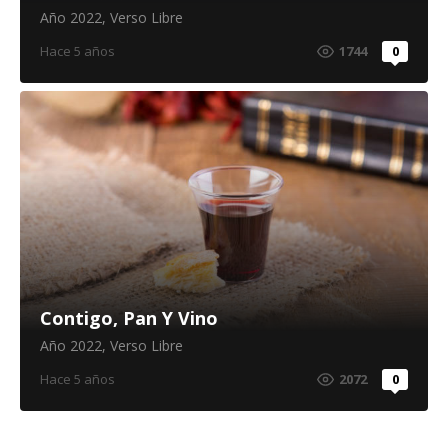
Año 2022
,
Verso Libre
Hace 5 años
1744
0
Contigo, Pan Y Vino
Año 2022
,
Verso Libre
Hace 5 años
2072
0